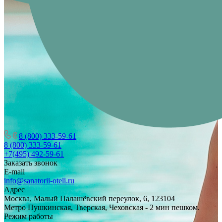
8 (800) 333-59-61
8 (800) 333-59-61
+7(495) 492-59-61
Заказать звонок
E-mail
info@sanatorii-oteli.ru
Адрес
Москва, Малый Палашёвский переулок, 6, 123104
Метро Пушкинская, Тверская, Чеховская - 2 мин пешком.
Режим работы