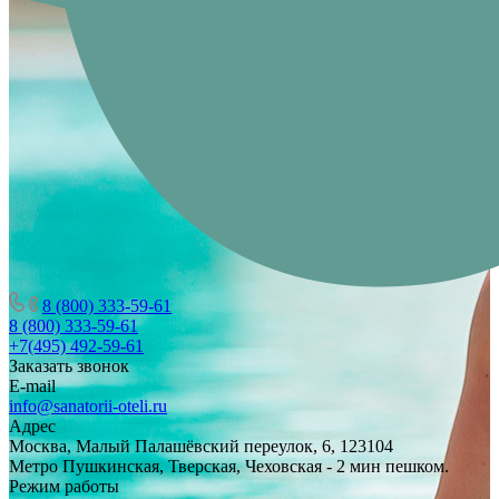
8 (800) 333-59-61
8 (800) 333-59-61
+7(495) 492-59-61
Заказать звонок
E-mail
info@sanatorii-oteli.ru
Адрес
Москва, Малый Палашёвский переулок, 6, 123104
Метро Пушкинская, Тверская, Чеховская - 2 мин пешком.
Режим работы