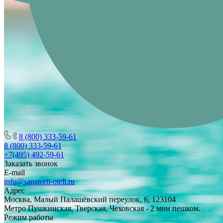
8 (800) 333-59-61
8 (800) 333-59-61
+7(495) 492-59-61
Заказать звонок
E-mail
info@sanatorii-oteli.ru
Адрес
Москва, Малый Палашёвский переулок, 6, 123104
Метро Пушкинская, Тверская, Чеховская - 2 мин пешком.
Режим работы