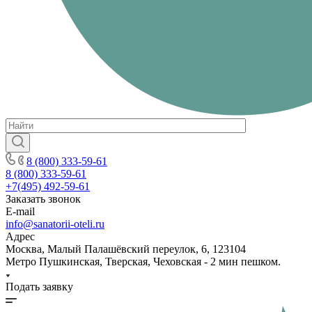
8 (800) 333-59-61
8 (800) 333-59-61
+7(495) 492-59-61
Заказать звонок
E-mail
info@sanatorii-oteli.ru
Адрес
Москва, Малый Палашёвский переулок, 6, 123104
Метро Пушкинская, Тверская, Чеховская - 2 мин пешком.
Подать заявку